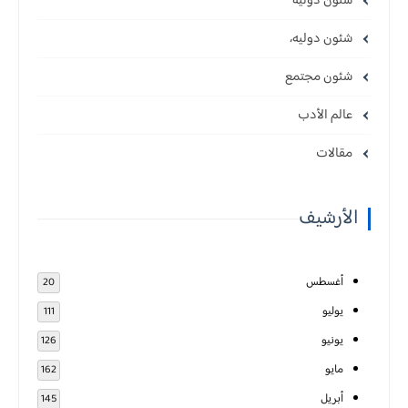
شئون دوليه
شئون دوليه،
شئون مجتمع
عالم الأدب
مقالات
الأرشيف
أغسطس
20
يوليو
111
يونيو
126
مايو
162
أبريل
145