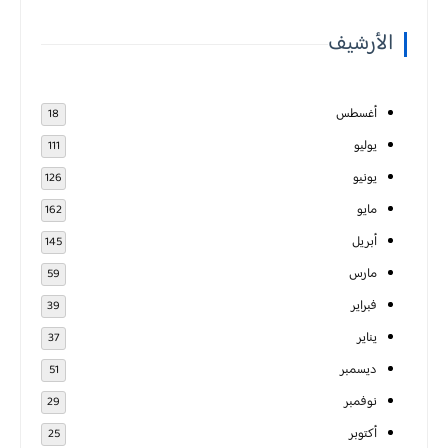
الأرشيف
أغسطس
18
يوليو
111
يونيو
126
مايو
162
أبريل
145
مارس
59
فبراير
39
يناير
37
ديسمبر
51
نوفمبر
29
أكتوبر
25