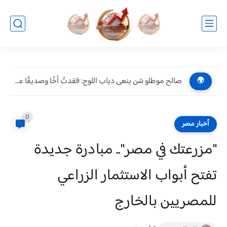
صالح موطلو شن ينعى دياب اللوح: فقدتُ أخًا وصديقًا عزيزًا.....
🌍
0
أخبار مصر
"مزرعتك في مصر".. مبادرة جديدة
تفتح أبواب الاستثمار الزراعي
للمصريين بالخارج