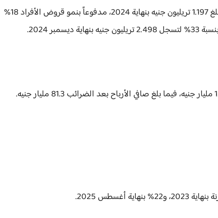
كما قفز صافي القروض المباشرة للعملاء بنسبة 31% ليبلغ 1.197 تريليون جنيه بنهاية 2024، مدفوعاً بنمو قروض الأفراد 18%