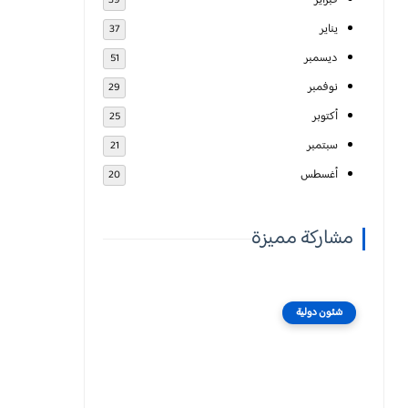
فبراير
39
يناير
37
ديسمبر
51
نوفمبر
29
أكتوبر
25
سبتمبر
21
أغسطس
20
مشاركة مميزة
شئون دولية