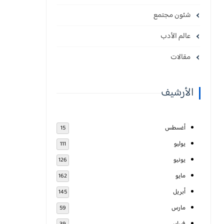
شئون مجتمع
عالم الأدب
مقالات
الأرشيف
أغسطس
15
يوليو
111
يونيو
126
مايو
162
أبريل
145
مارس
59