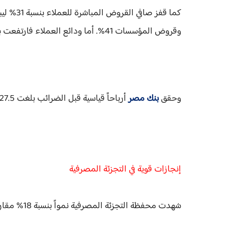
وقروض المؤسسات 41%. أما ودائع العملاء فارتفعت بنسبة 33% لتسجل 2.498 تريليون جنيه بنهاية ديسمبر 2024.
وحقق
بنك مصر
أرباحاً قياسية قبل الضرائب بلغت 127.5 مليار جنيه، فيما بلغ صافي الأرباح بعد الضرائب 81.3 مليار جنيه.
إنجازات قوية في التجزئة المصرفية
شهدت محفظة التجزئة المصرفية نمواً بنسبة 18% مقارنة بنهاية 2023، و22% بنهاية أغسطس 2025.