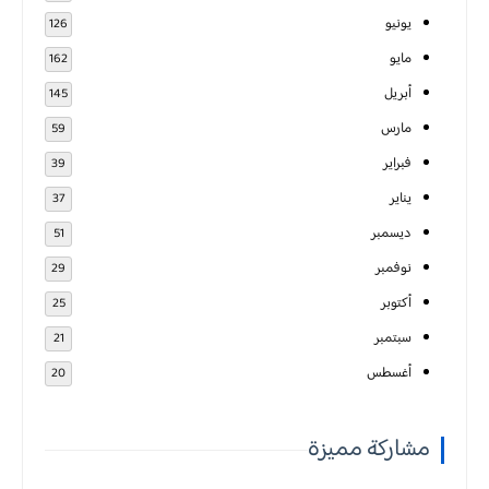
يونيو
126
مايو
162
أبريل
145
مارس
59
فبراير
39
يناير
37
ديسمبر
51
نوفمبر
29
أكتوبر
25
سبتمبر
21
أغسطس
20
مشاركة مميزة