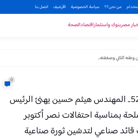
ستخدام
من نحن؟؟
سياسة الخصوصية
الأرشيف
اتصل بنا
خبار مصر
بنوك واستثمار
اقتصاد
الصحة
وطنه الثاني وصفقته...
0
في ذكرى حرب النصر والكرامة الـ 52.. المهندس هيثم حسين يهنئ الرئيس
لحة بمناسبة احتفالات نصر أكتوبر
ف قائد صناعي لتدشين ثورة صناعية