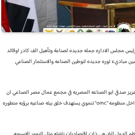
ئيس مجلس الاداره جمله جديده لصناعة وتأهيل الف كادر اوقائد
ين مباديء ثوره جديده لتوطين الصناعه والاستثمار الصناعي
عزيز صدقي ابو الصناعه المصريه في مجمع عمال مصر الصناعي ان
هدف مبادرات تأهيل الف قائد بالتدريب والتأهيل من داخل منظومه "omc" تنموي يستهدف خلق بيئه صناعيه برؤيه متطوره
م الدول التي هي ذات اقتصاديات ناشئه مثل النمور الاسيويه.