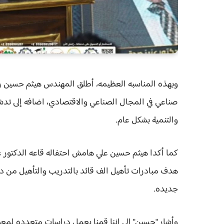
وبهذه المناسبه العظيمه، أطلق المهندس هيثم حسين ر
صناعي في المجال الصناعي والاقتصادي، اضافه إلى تدش
والتنمية بشكل عام.
كما أكدا هيثم حسين علي هامش احتفاله قاعه الدكتور 
جديده.
وأشار "حسين" إلى اننا قمنا بعمل دراسات متعدده لمعظ