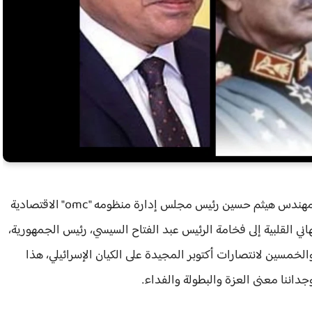
في ذكرى احتفالات وتخليد نصر أكتوبر العظيم، يتقدم المهندس هيثم حسين رئيس مجلس إدارة منظومه "omc" الاقتصادية
 القلبية إلى فخامة الرئيس عبد الفتاح السيسي، رئيس الجمهورية،
والخمسين لانتصارات أكتوبر المجيدة على الكيان الإسرائيلي، هذا
وجداننا معنى العزة والبطولة والفداء.