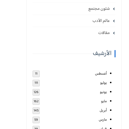
شئون مجتمع
عالم الأدب
مقالات
الأرشيف
أغسطس
11
يوليو
111
يونيو
126
مايو
162
أبريل
145
مارس
59