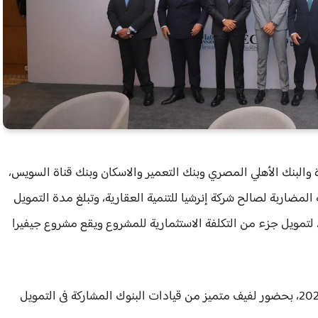
والبنك الأهلي المصري وبنك التعمير والاسكان وبنك قناة السويس،
مضاربة لصالح شركة إنرشيا للتنمية العقارية، وتبلغ مدة التمويل
 ستة سنوات وبقيمة 5.2 مليار جنيه، لتمويل جزء من التكلفة الاستثمارية للمشروع ويقع مشروع جيفيرا
تم توقيع عقد التمويل يوم الاثنين الموافق 20 أكتوبر 2025، بحضور لفيف متميز من قيادات البنوك المشاركة فى التمويل