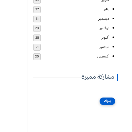
فبراير
39
يناير
37
ديسمبر
51
نوفمبر
29
أكتوبر
25
سبتمبر
21
أغسطس
20
مشاركة مميزة
بنوك