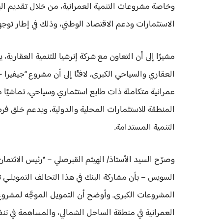
وخاصة مشروعات التنمية العمرانية، من خلال تقديم الب
الاستثمارات ودعم الاقتصاد الوطني، وذلك في إطار توجها
مشيرًا إلى أن التعاون مع شركة إنرشيا للتنمية العقارية،
العقاري والسياحي الكبرى، لافتًا إلى أن مشروع “جيفي
عمرانية متكاملة ذات طابع استثماري وسياحي، تماشيًا م
المنطقة للاستثمارات المحلية والدولية، ويدعم خلق ف
التنمية المستدامة.
وصرّح السيد الأستاذ/ الهيثم القبرصلي – *رئيس الائتم
السويس – بأن مشاركة البنك في هذا التحالف التمويلـي تأ
المشروعات الكبرى. وأوضح أن التمويل الموجَّه لمشروع
العمرانية في منطقة الساحل الشمالي، والمساهمة في ت