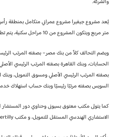
والشركة.
متر مربع ويتكون المشروع من 10 مراحل سكنية، يتم تطويره من قبل شركة "إنرشيا للتنمية العقارية".
ويضم التحالف كلاً من بنك مصر– بصفته المرتب الرئيس
الحسابات، وبنك القاهرة بصفته المرتب الرئيسي الأصل
بصفته المرتب الرئيسي الأصلي ومسوق التمويل، وبنك التعم
السويس بصفته مرتبًا رئيسيًا وبنك حساب استهلاك خدمة
الاستشاري الهندسي المستقل للتمويل، و مكتب Bakertilly (وحيد عبدالغفار وشركاه) دور الاستشاري المالي للتمويل.