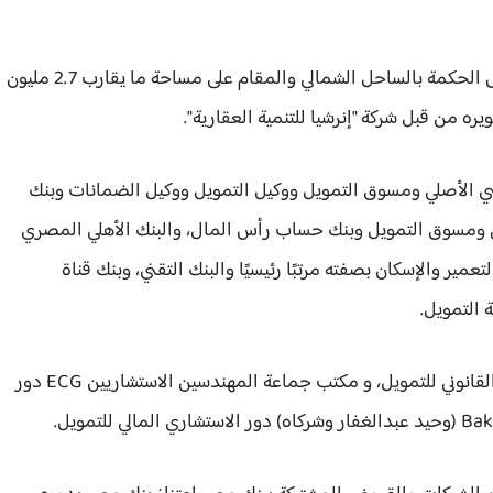
يُعد مشروع جيفيرا مشروع عمراني متكامل بمنطقة رأس الحكمة بالساحل الشمالي والمقام على مساحة ما يقارب 2.7 مليون
ي الأصلي ومسوق التمويل ووكيل التمويل ووكيل الضمانات وبنك
ي ومسوق التمويل وبنك حساب رأس المال، والبنك الأهلي المصري
ير والإسكان بصفته مرتبًا رئيسيًا والبنك التقني، وبنك قناة
 التمويل.
كما يتولى مكتب معتوق بسيونى وحناوي دور المستشار القانوني للتمويل، و مكتب جماعة المهندسين الاستشاريين ECG دور