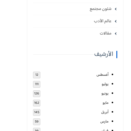
شئون مجتمع
عالم الأدب
مقالات
الأرشيف
أغسطس
12
يوليو
111
يونيو
126
مايو
162
أبريل
145
مارس
59