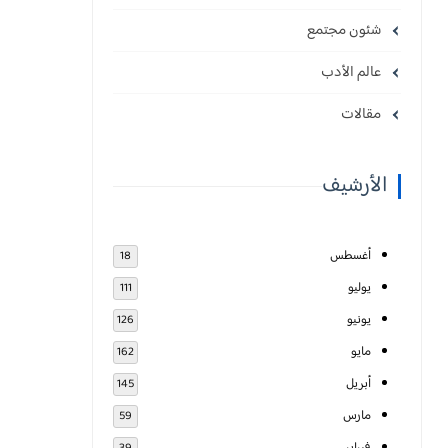
شئون مجتمع
عالم الأدب
مقالات
الأرشيف
أغسطس
18
يوليو
111
يونيو
126
مايو
162
أبريل
145
مارس
59