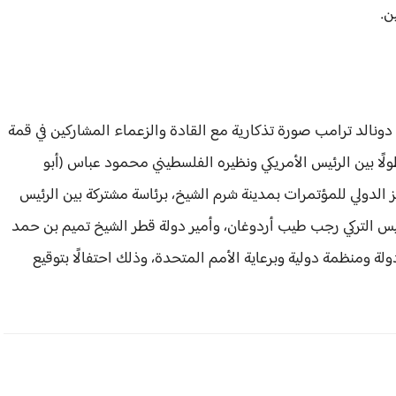
ن.
 دونالد ترامب صورة تذكارية مع القادة والزعماء المشاركين في قمة
ا بين الرئيس الأمريكي ونظيره الفلسطيني محمود عباس (أبو
ز الدولي للمؤتمرات بمدينة شرم الشيخ، برئاسة مشتركة بين الرئيس
ئيس التركي رجب طيب أردوغان، وأمير دولة قطر الشيخ تميم بن حمد
ثاني، وملك المملكة الأردنية الهاشمية، إلى جانب 31 دولة ومنظمة دولية وبرعاية الأمم المتحدة، وذلك احتفالًا بتوقيع