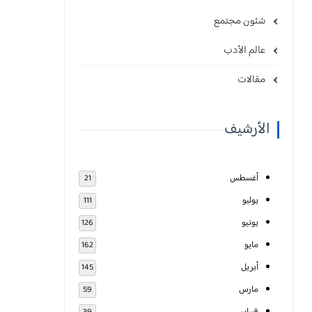
شئون مجتمع
عالم الأدب
مقالات
الأرشيف
أغسطس
21
يوليو
111
يونيو
126
مايو
162
أبريل
145
مارس
59