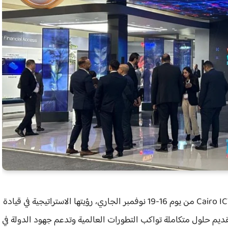
وتعكس مشاركة إي فاينانس في معرض ومؤتمر Cairo ICT 2025 من يوم 16-19 نوفمبر الجاري، رؤيتها الاستراتيجية في قيادة
قديم حلول متكاملة تواكب التطورات العالمية وتدعم جهود الدولة في