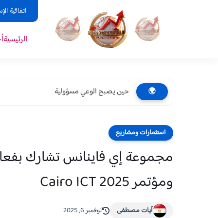
اتفاقية الإ
الرئيسية
أ
حين يصبح الوعي مسؤولية
🌍
استثمارات ومشاريع
مجموعة إي فاينانس تشارك بفعالي
ومؤتمر Cairo ICT 2025
آيات مصطفى
نوفمبر 6, 2025