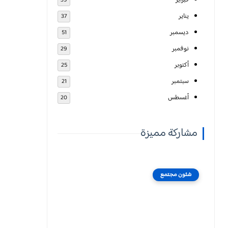
فبراير
39
يناير
37
ديسمبر
51
نوفمبر
29
أكتوبر
25
سبتمبر
21
أغسطس
20
مشاركة مميزة
شئون مجتمع