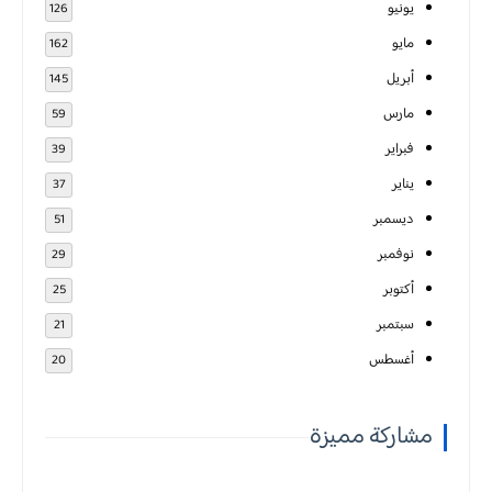
يونيو
126
مايو
162
أبريل
145
مارس
59
فبراير
39
يناير
37
ديسمبر
51
نوفمبر
29
أكتوبر
25
سبتمبر
21
أغسطس
20
مشاركة مميزة