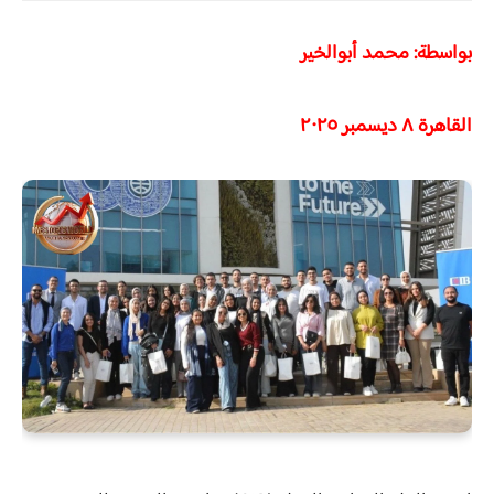
بواسطة: محمد أبوالخير
القاهرة ٨ ديسمبر ٢٠٢٥