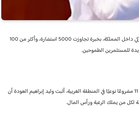
يقود وليد إبراهيم العودة ثورة في عالم الاستثمار التشاركي داخل المملكة، بخبرة تجاوزت 5000 استشارة، وأكثر من 100
ديدة للمستثمرين الطموحين.
ومن خلال قيادته لثلاث شركات استثمارية، وإشرافه على 11 مشروعًا نوعيًا في المنطقة الغربية، أثبت وليد إبراهيم العودة أن
ة لكل من يملك الرغبة ورأس المال.