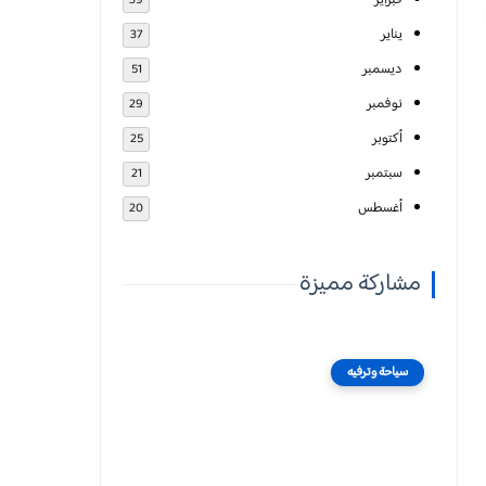
فبراير
39
يناير
37
ديسمبر
51
نوفمبر
29
أكتوبر
25
سبتمبر
21
أغسطس
20
مشاركة مميزة
سياحة وترفيه