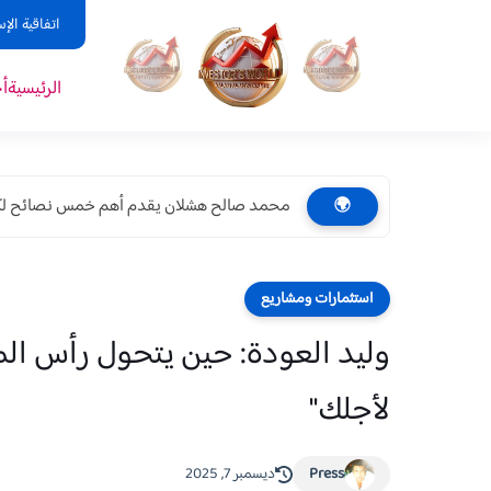
اتفاقية الإ
الرئيسية
أ
محمد صالح هشلان يقدم أهم خمس نصائح لك
🌍
استثمارات ومشاريع
وليد العودة: حين يتحول رأس الم
لأجلك"
Press
ديسمبر 7, 2025