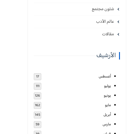
شئون مجتمع
عالم الأدب
مقالات
الأرشيف
أغسطس
17
يوليو
111
يونيو
126
مايو
162
أبريل
145
مارس
59