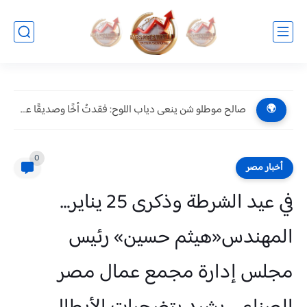
صالح موطلو شن ينعى دياب اللوح: فقدتُ أخًا وصديقًا عزيزًا.....
🌍
0
أخبار مصر
في عيد الشرطة وذكرى 25 يناير…
المهندس«هيثم حسين» رئيس
مجلس إدارة مجمع عمال مصر