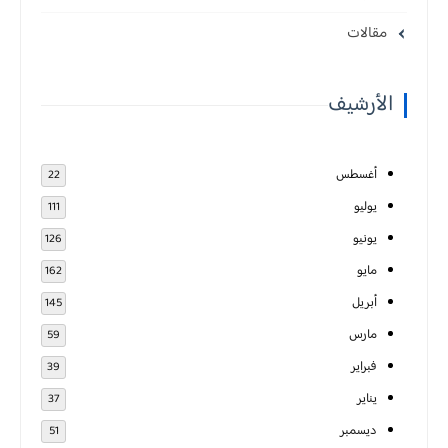
مقالات
الأرشيف
أغسطس
22
يوليو
111
يونيو
126
مايو
162
أبريل
145
مارس
59
فبراير
39
يناير
37
ديسمبر
51