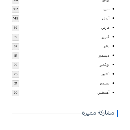
يونيو
126
مايو
162
أبريل
145
مارس
59
فبراير
39
يناير
37
ديسمبر
51
نوفمبر
29
أكتوبر
25
سبتمبر
21
أغسطس
20
مشاركة مميزة