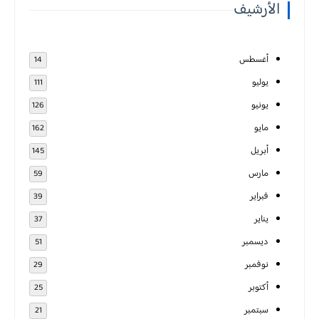
الأرشيف
أغسطس
14
يوليو
111
يونيو
126
مايو
162
أبريل
145
مارس
59
فبراير
39
يناير
37
ديسمبر
51
نوفمبر
29
أكتوبر
25
سبتمبر
21