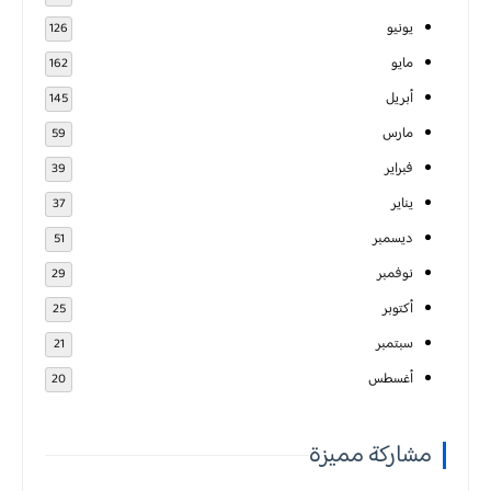
يونيو
126
مايو
162
أبريل
145
مارس
59
فبراير
39
يناير
37
ديسمبر
51
نوفمبر
29
أكتوبر
25
سبتمبر
21
أغسطس
20
مشاركة مميزة