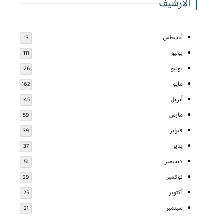
الأرشيف
أغسطس
13
يوليو
111
يونيو
126
مايو
162
أبريل
145
مارس
59
فبراير
39
يناير
37
ديسمبر
51
نوفمبر
29
أكتوبر
25
سبتمبر
21