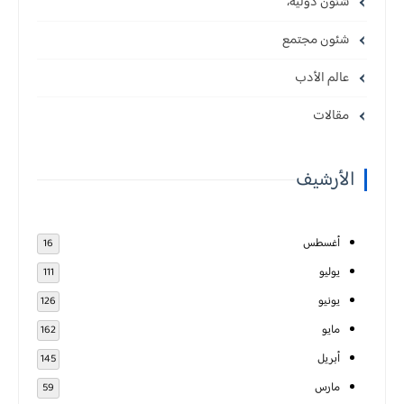
شئون دوليه،
شئون مجتمع
عالم الأدب
مقالات
الأرشيف
أغسطس
16
يوليو
111
يونيو
126
مايو
162
أبريل
145
مارس
59