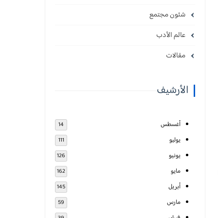
شئون مجتمع
عالم الأدب
مقالات
الأرشيف
أغسطس
14
يوليو
111
يونيو
126
مايو
162
أبريل
145
مارس
59