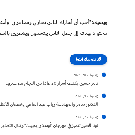
ويضيف: "أحب أن أشارك الناس تجاربي ومغامراتي، وأعتق
محتواه يهدف إلى جعل الناس يبتسمون ويشعرون بالسع
قد يعجبك ايضا
يوليو 20, 2026
تامر حسين يكشف أسرار 20 عامًا من النجاح مع عمرو...
يوليو 9, 2026
الدكتور سامر والمهندسة رباب عبد العاطي يخطفان الأنظار 
يوليو 7, 2026
لونا قصير تتميز في مهرجان "أوسكار إيجيبت" وتنال التقدير ع