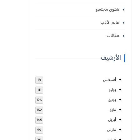
شئون مجتمع
عالم الأدب
مقالات
الأرشيف
أغسطس
18
يوليو
111
يونيو
126
مايو
162
أبريل
145
مارس
59