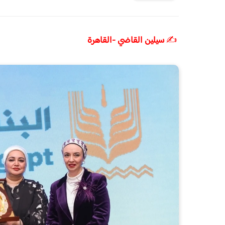
✍️
سيلين القاضي -القاهرة