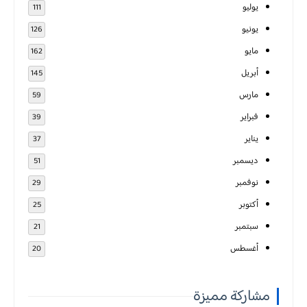
يوليو
111
يونيو
126
مايو
162
أبريل
145
مارس
59
فبراير
39
يناير
37
ديسمبر
51
نوفمبر
29
أكتوبر
25
سبتمبر
21
أغسطس
20
مشاركة مميزة