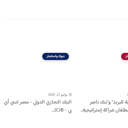
ر
بنوك واستثمار
يوليو 21, 2026
ة للبريد" و"بنك ناصر
البنك التجاري الدولي - مصر (سي أي
طلقان شراكة إستراتيجية..
بي - CIB)...