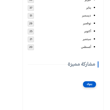
فبراير
39
يناير
37
ديسمبر
51
نوفمبر
29
أكتوبر
25
سبتمبر
21
أغسطس
20
مشاركة مميزة
بنوك