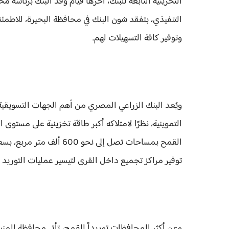
التخزينية التابعة للبنك، آخرها قيام وفد البنك برئاسة
التنفيذي، بتفقد شون البنك في محافظة البحيرة، للاطمئ
وتوفير كافة التسهيلات لهم.
ويُعد البنك الزراعي المصري من أهم الجهات التسويقية
توفير مراكز تجميع داخل القرى لتيسير عمليات التوريد 
وعن أكثر المحافظات توريداً للقمح، تأتي محافظة المنيا 