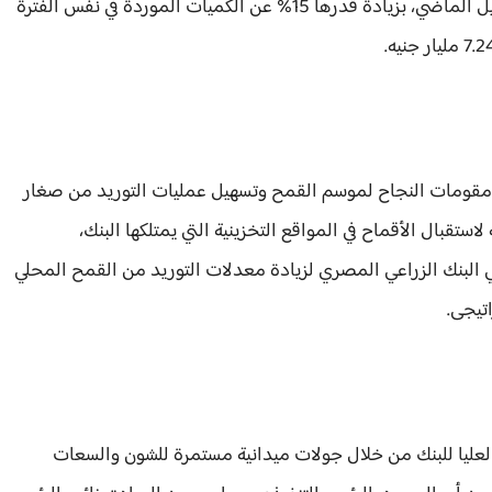
منذ بداية انطلاق موسم توريد القمح المحلي في 15 أبريل الماضي، بزيادة قدرها 15% عن الكميات الموردة في نفس الفترة
فة مقومات النجاح لموسم القمح وتسهيل عمليات التوريد من صغار
تقبال الأقماح في المواقع التخزينية التي يمتلكها البنك،
ي البنك الزراعي المصري لزيادة معدلات التوريد من القمح المحلي
تيجى.
لعليا للبنك من خلال جولات ميدانية مستمرة للشون والسعات