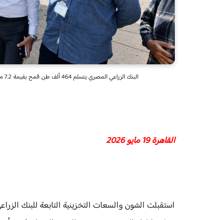
البنك الزراعي المصري يتسلم 464 ألف طن قمح بقيمة 7.2 مليار جنيه خلال شهر من بداية الموسم بزيادة 15% عن نفس الفترة العام الماضي
القاهرة 19 مايو 2026