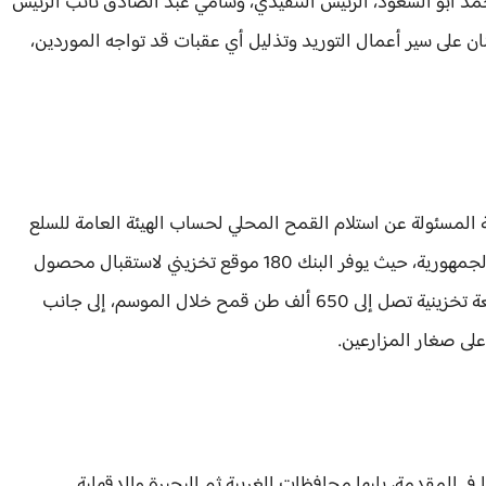
 محمد أبو السعود، الرئيس التنفيذي، وسامي عبد الصادق نائب الرئيس
نان على سير أعمال التوريد وتذليل أي عقبات قد تواجه الموردين،
 المسئولة عن استلام القمح المحلي لحساب الهيئة العامة للسلع
التموينية، نظرًا لامتلاكه أكبر طاقة تخزينية على مستوى الجمهورية، حيث يوفر البنك 180 موقع تخزيني لاستقبال محصول
القمح بمساحات تصل إلى نحو 600 ألف متر مربع، بسعة تخزينية تصل إلى 650 ألف طن قمح خلال الموسم، إلى جانب
على صغار المزارعين.
في المقدمة، يليها محافظات الغربية ثم البحيرة والدقهلية.