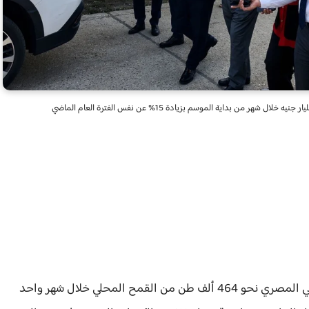
استقبلت الشون والسعات التخزينية التابعة للبنك الزراعي المصري نحو 464 ألف طن من القمح المحلي خلال شهر واحد