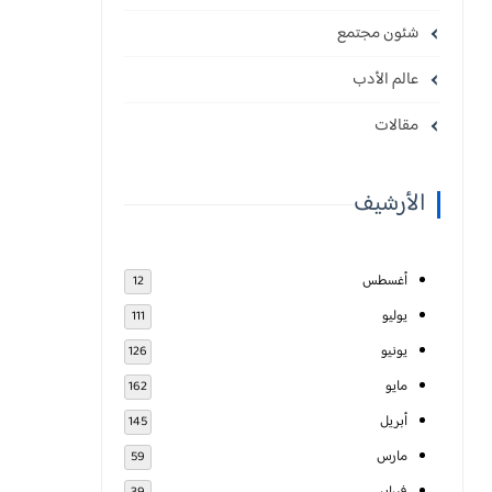
شئون مجتمع
عالم الأدب
مقالات
الأرشيف
أغسطس
12
يوليو
111
يونيو
126
مايو
162
أبريل
145
مارس
59