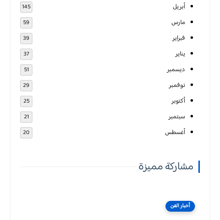
أبريل
145
مارس
59
فبراير
39
يناير
37
ديسمبر
51
نوفمبر
29
أكتوبر
25
سبتمبر
21
أغسطس
20
مشاركة مميزة
أخبار الفن