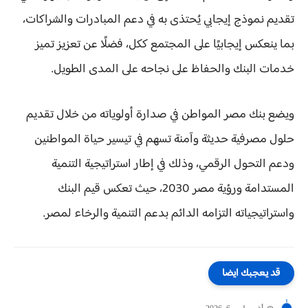
تقديم نموذج إيجابي يُحتذى به في دعم المبادرات والشراكات،
بما ينعكس إيجابيًا على المجتمع ككل، فضلًا عن تعزيز تميز
خدمات البنك والحفاظ على نجاحه على المدى الطويل.
ويضع بنك مصر المواطن في صدارة أولوياته من خلال تقديم
حلول مصرفية حديثة وآمنة تسهم في تيسير حياة المواطنين
ودعم التحول الرقمي، وذلك في إطار استراتيجية التنمية
المستدامة ورؤية مصر 2030، حيث تعكس قيم البنك
واستراتيجياته التزامه الدائم بدعم التنمية والرخاء لمصر.
قد يعجبك ايضا