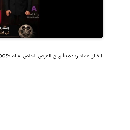
الفنان عماد زيادة يتألق في العرض الخاص لفيلم «7DOGS» بحضور عمرو دياب وتركي آل الشيخ