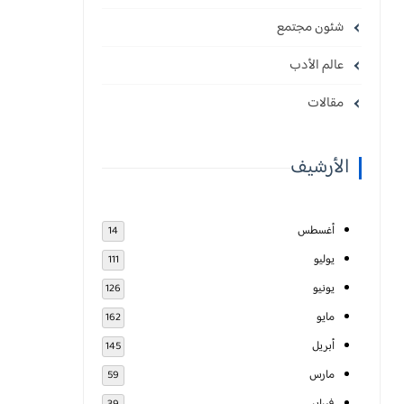
شئون مجتمع
عالم الأدب
مقالات
الأرشيف
أغسطس
14
يوليو
111
يونيو
126
مايو
162
أبريل
145
مارس
59