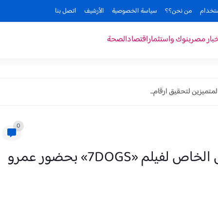
ستخدام
من نحن؟؟
سياسة الخصوصية
الأرشيف
اتصل بنا
خبار مصر
بنوك واستثمار
اقتصاد
الصحة
متميزين لتحقيق ارقام...
0
الفنان عماد زيادة يتألق في العرض الخاص لفيلم «7DOGS» بحضور عمرو