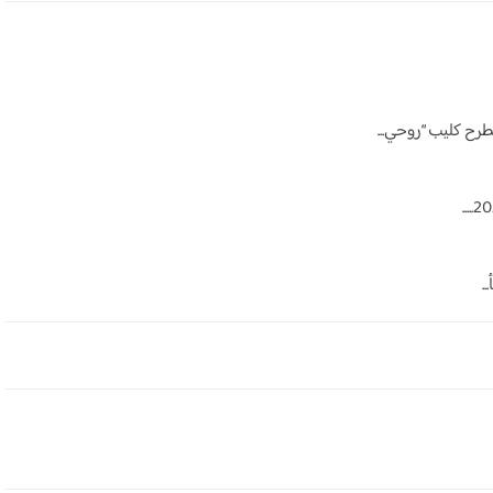
ح كليب “روحي...