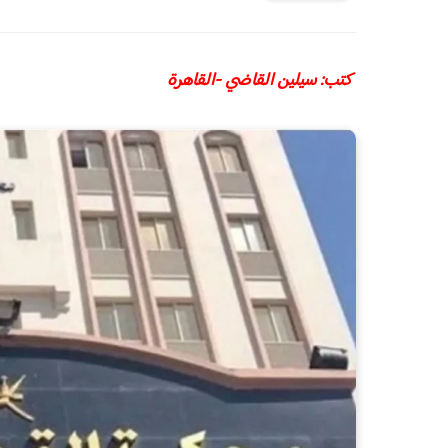
كتب: سيلين القاضي -القاهرة