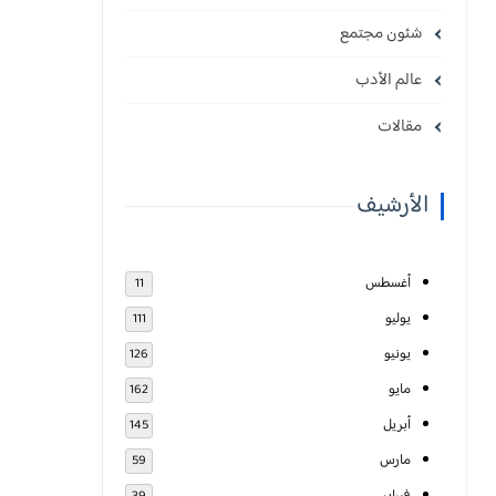
شئون مجتمع
عالم الأدب
مقالات
الأرشيف
أغسطس
11
يوليو
111
يونيو
126
مايو
162
أبريل
145
مارس
59