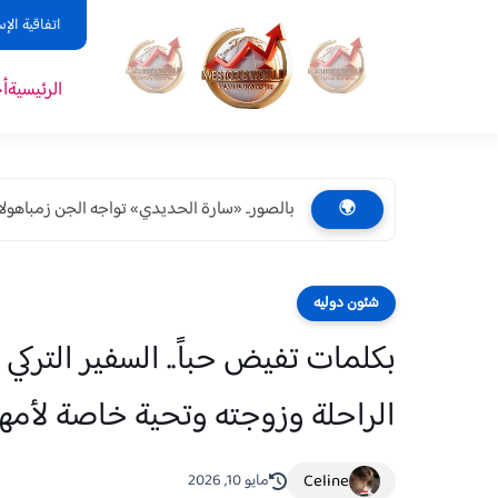
اتفاقية الإ
الرئيسية
أ
بالصور.. «سارة الحديدي» تواجه الجن زمباهولا ع
🌍
شئون دوليه
بكلمات تفيض حباً.. السفير التركي 
الراحلة وزوجته وتحية خاصة لأمه
Celine
مايو 10, 2026