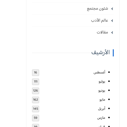
شئون مجتمع
عالم الأدب
مقالات
الأرشيف
أغسطس
16
يوليو
111
يونيو
126
مايو
162
أبريل
145
مارس
59