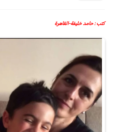
كتب : حامد خليفة-القاهرة