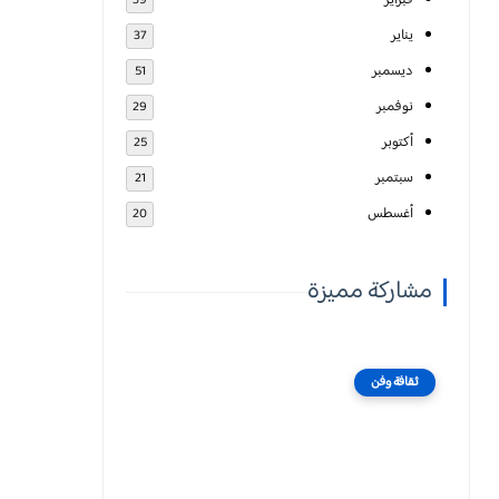
فبراير
39
يناير
37
ديسمبر
51
نوفمبر
29
أكتوبر
25
سبتمبر
21
أغسطس
20
مشاركة مميزة
ثقافة وفن