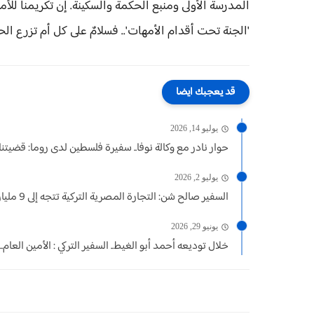
المدرسة الأولى ومنبع الحكمة والسكينة. إن تكريمنا للأ
'الجنة تحت أقدام الأمهات'.. فسلامٌ على كل أم تزرع ال
قد يعجبك ايضا
يوليو 14, 2026
حوار نادر مع وكالة نوفا.. سفيرة فلسطين لدى روما: قضيتنا..
يوليو 2, 2026
السفير صالح شن: التجارة المصرية التركية تتجه إلى 9 مليارات...
يونيو 29, 2026
خلال توديعه أحمد أبو الغيط.. السفير التركي : الأمين العام...