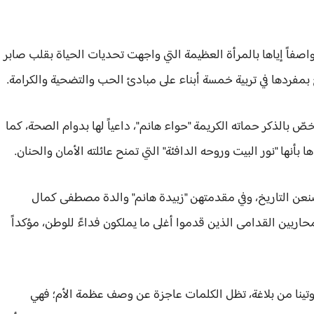
، واصفاً إياها بالمرأة العظيمة التي واجهت تحديات الحياة بقلب صابر
بمفردها في تربية خمسة أبناء على مبادئ الحب والتضحية والكرامة.
صّ بالذكر حماته الكريمة "حواء هانم"، داعياً لها بدوام الصحة، كما
 بأنها "نور البيت وروحه الدافئة" التي تمنح عائلته الأمان والحنان.
 صنعن التاريخ، وفي مقدمتهن "زبيدة هانم" والدة مصطفى كمال
حاربين القدامى الذين قدموا أغلى ما يملكون فداءً للوطن، مؤكداً
أوتينا من بلاغة، تظل الكلمات عاجزة عن وصف عظمة الأم؛ فهي