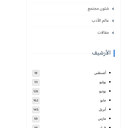
شئون مجتمع
عالم الأدب
مقالات
الأرشيف
أغسطس
18
يوليو
111
يونيو
126
مايو
162
أبريل
145
مارس
59