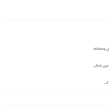
ي وصفقته...
ين يامال...