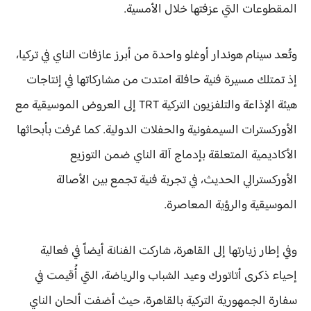
المقطوعات التي عزفتها خلال الأمسية.
وتُعد سينام هوندار أوغلو واحدة من أبرز عازفات الناي في تركيا،
إذ تمتلك مسيرة فنية حافلة امتدت من مشاركاتها في إنتاجات
هيئة الإذاعة والتلفزيون التركية TRT إلى العروض الموسيقية مع
الأوركسترات السيمفونية والحفلات الدولية. كما عُرفت بأبحاثها
الأكاديمية المتعلقة بإدماج آلة الناي ضمن التوزيع
الأوركسترالي الحديث، في تجربة فنية تجمع بين الأصالة
الموسيقية والرؤية المعاصرة.
وفي إطار زيارتها إلى القاهرة، شاركت الفنانة أيضاً في فعالية
إحياء ذكرى أتاتورك وعيد الشباب والرياضة، التي أُقيمت في
سفارة الجمهورية التركية بالقاهرة، حيث أضفت ألحان الناي