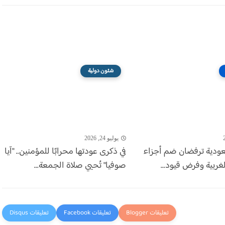
شئون دولية
يوليو 24, 2026
سعودية ترفضان ضم أجزاء
في ذكرى عودتها محرابًا للمؤمنين.. "آيا
ربية وفرض قيود...
صوفيا" تُحيي صلاة الجمعة...