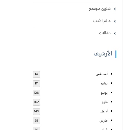
شئون مجتمع
عالم الأدب
مقالات
الأرشيف
أغسطس
14
يوليو
111
يونيو
126
مايو
162
أبريل
145
مارس
59