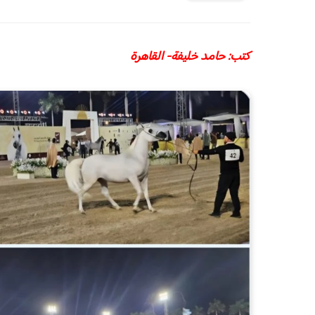
كتب: حامد خليفة- القاهرة