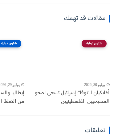
مقالات قد تهمك
شئون دولية
شئون دولية
يوليو 30, 2026
يوليو 29, 2026
أغابكيان لـ"نوفا": إسرائيل تسعى لمحو
إيطاليا وال
المسيحيين الفلسطينيين
من الضفة الغ
تعليقات