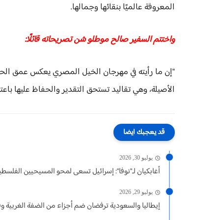
المعروفة عالميًا بنقائها وجمالها.
واختتم السفير صالح موطلو شن تصريحاته قائلًا:
"إن ما رأيته في مهرجان الخيل المصري يعكس عمق الحضار
الأصيلة، وهي تقاليد تستحق التقدير والحفاظ عليها باعتبار
قد يعجبك ايضا
يوليو 30, 2026
أغابكيان لـ"نوفا": إسرائيل تسعى لمحو المسيحيين الفلسطي
يوليو 29, 2026
إيطاليا والسعودية ترفضان ضم أجزاء من الضفة الغربية وف