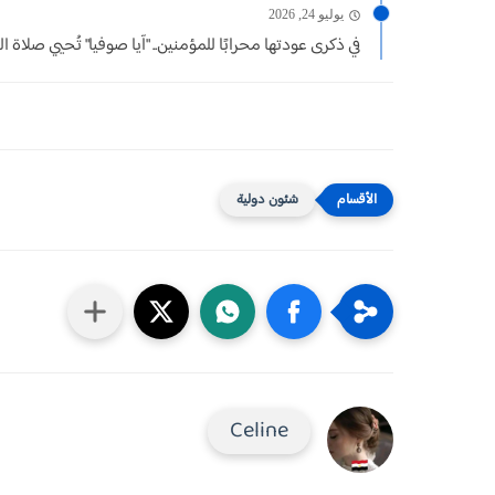
يوليو 24, 2026
في ذكرى عودتها محرابًا للمؤمنين.. "آيا صوفيا" تُحيي صلاة ال
شئون دولية
Celine