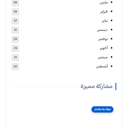
مارس
59
فبراير
39
يناير
37
ديسمبر
51
نوفمبر
29
أكتوبر
25
سبتمبر
21
أغسطس
20
مشاركة مميزة
بنوك واستثمار