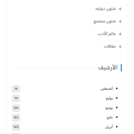
شئون دوليه،
شئون مجتمع
عالم الأدب
مقالات
الأرشيف
أغسطس
14
يوليو
111
يونيو
126
مايو
162
أبريل
145