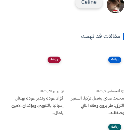
Celine
مقالات قد تهمك
رياضة
رياضة
أغسطس 5, 2026
يوليو 20, 2026
محمد صلاح يشعل تركيا.. السفير
فؤاد عودة وندير عودة يهنئان
التركي: طرابزون وطنه الثاني
إسبانيا بالتتويج.. ويؤكدان: لامين
وصفقته...
يامال...
رياضة