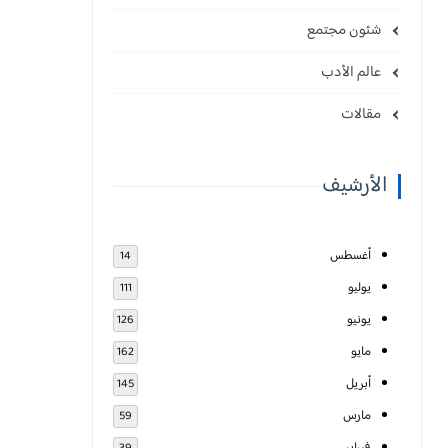
شئون مجتمع
عالم الأدب
مقالات
الأرشيف
أغسطس
14
يوليو
111
يونيو
126
مايو
162
أبريل
145
مارس
59