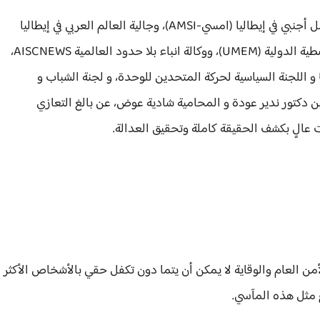
وأمام هذه المأساة، تعرب كل من نقابة الأطباء من أصل أجنبي في إيطاليا (امسي-AMSI)، وجالية العالم العربي في إيطاليا
(كوماي CO-MAI)، والرابطة الطبية الأوروبية الشرق أوسطية الدولية (UMEM)، ووكالة انباء بلا حدود العالمية AISCNEWS،
والحركة الدولية "متحدين للوحدة " UNITI PER UNIRE و اللجنة السياسية لحركة المتحدين للوحدة، و لجنة الشباب و
 دكتور ندير عودة و المحامية شادية عوض، عن بالغ التعازي
عالٍ بكشف الحقيقة كاملة وتحقيق العدالة.
 العام والوقاية لا يمكن أن يتما دون تكفل حقي بالأشخاص الأكثر
مثل هذه المآسي.