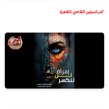
كتب/سيلين القاضي ـالقاهرة