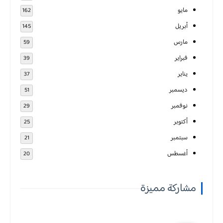
مايو
162
أبريل
145
مارس
59
فبراير
39
يناير
37
ديسمبر
51
نوفمبر
29
أكتوبر
25
سبتمبر
21
أغسطس
20
مشاركة مميزة