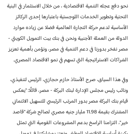
نحو دفع عجله التنمية الاقتصادية ، من خلال الاستثمار في البنية
التحتية وتطوير الخدمات اللوجستية باعتبارها إحدى الركائز
الأساسية لدعم حركة التجارة العالمية فضلا عن زياده موارد
الدولة من العملة الأجنبية ونحن في بنك بيت التمويل الكويتي -
مصر نفخر بدورنا في دعم التنمية في مصر، ونؤمن بأهمية تعزيز
الشراكات الاستراتيجية التي تسهم في نمو الاقتصاد المصري.
وفي هذا السياق، صرح الأستاذ حازم حجازي، الرئيس لتنفيذي،
ونائب رئيس مجلس الإدارة لبنك البركة - مصر، قائلًا: "يعكس
قيام بنك البركة مصر بدور المرتب الرئيسي للتسهيل الائتماني
المشترك بقيمة 11.98 مليار جنيه مصري لصالح شركة "قاصد
خير"، التزامنا الراسخ بدعم المشروعات القومية التي تمثل
ركيزة أساسية للاقتصاد الوطني. ونعتز بمشاركتنا في تمويل