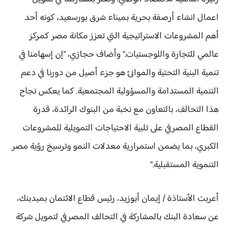
اعمال انشاء أرصفة بحرية بميناء شرق بورسعيد، كونه أحد
أهم المشروعات الاستراتيجية التي تعزز مكانة مصر كمركز
عالمي للتجارة واللوجستيات." وأضاف حجازي، "إن إسهامنا في
تنمية البنية التحتية والموانئ هو جزء أصيل من دورنا في دعم
التنمية المستدامة والمسؤولية المجتمعية. كما يعكس نجاح
هذا التحالف، بالتعاون مع نخبة من البنوك الرائدة، قدرة
القطاع المصرفي على تلبية الاحتياجات التمويلية للمشروعات
الكبري، بما يضمن استمرارية معدلات النمو وترسيخ رؤية مصر
التنموية المستقبلية."
أعربت الأستاذة / إيمان أبوزيد، رئيس قطاع الائتمان بميدبنك،
عن سعادة البنك بالمشاركة في التحالف المصرفي لتمويل شركة