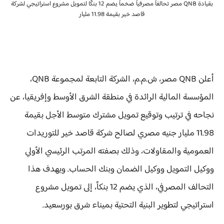
بقيادة QNB مصر تحالفاً مصرفياً ضخماً يضم 12 بنكًا لتمويل مشروع استراتيجي لشركة
قاصد خير بقيمة 11.98 مليار
أعلن QNB مصر، ش.م.م، الشركة التابعة لمجموعة QNB،
المؤسسة المالية الرائدة في منطقة الشرق الأوسط وإفريقيا، عن
نجاحه في ترتيب وتوقيع تمويل مشترك متوسط الأجل بقيمة
11.98 مليار جنيه مصري لصالح شركة قاصد خير للتوريدات
العمومية والمقاولات، وذلك بصفته المرتب الرئيسي الأولي
ووكيل التمويل ووكيل الضمان وبنك الحساب. ويهدف هذا
التحالف المصرفي، الذي يضم 12 بنكاً، إلى تمويل مشروع
استراتيجي لتطوير البنية التحتية بميناء شرق بورسعيد.