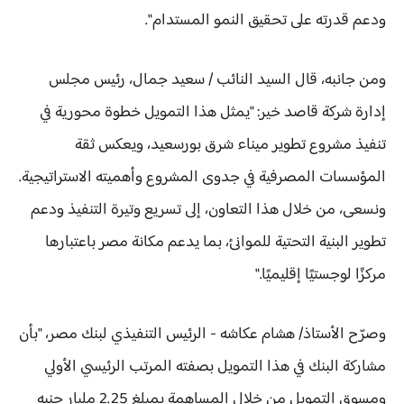
ودعم قدرته على تحقيق النمو المستدام".
ومن جانبه، قال السيد النائب / سعيد جمال، رئيس مجلس
إدارة شركة قاصد خير: "يمثل هذا التمويل خطوة محورية في
تنفيذ مشروع تطوير ميناء شرق بورسعيد، ويعكس ثقة
المؤسسات المصرفية في جدوى المشروع وأهميته الاستراتيجية.
ونسعى، من خلال هذا التعاون، إلى تسريع وتيرة التنفيذ ودعم
تطوير البنية التحتية للموانئ، بما يدعم مكانة مصر باعتبارها
مركزًا لوجستيًا إقليميًا."
وصرّح الأستاذ/ هشام عكاشه - الرئيس التنفيذي لبنك مصر، "بأن
مشاركة البنك في هذا التمويل بصفته المرتب الرئيسي الأولي
ومسوق التمويل من خلال المساهمة بمبلغ 2.25 مليار جنيه