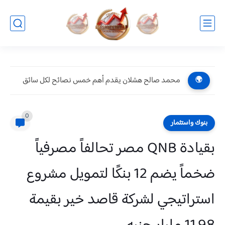
بالصور.. «سارة الحديدي» تواجه الجن زمباهولا على تياترو آفاق
🌍
0
بنوك واستثمار
بقيادة QNB مصر تحالفاً مصرفياً
ضخماً يضم 12 بنكًا لتمويل مشروع
استراتيجي لشركة قاصد خير بقيمة