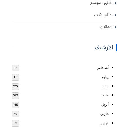
شئون مجتمع
عالم الأدب
مقالات
الأرشيف
أغسطس
17
يوليو
111
يونيو
126
مايو
162
أبريل
145
مارس
59
فبراير
39