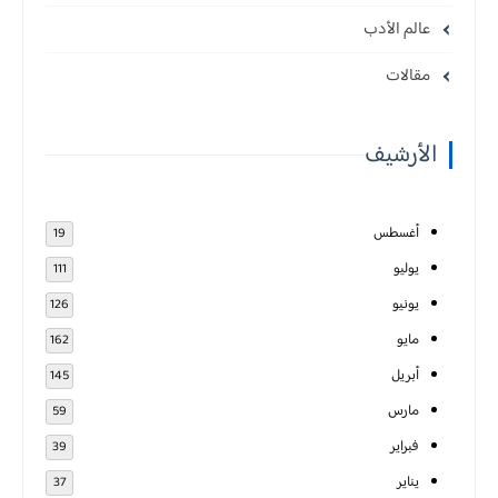
عالم الأدب
مقالات
الأرشيف
أغسطس
19
يوليو
111
يونيو
126
مايو
162
أبريل
145
مارس
59
فبراير
39
يناير
37