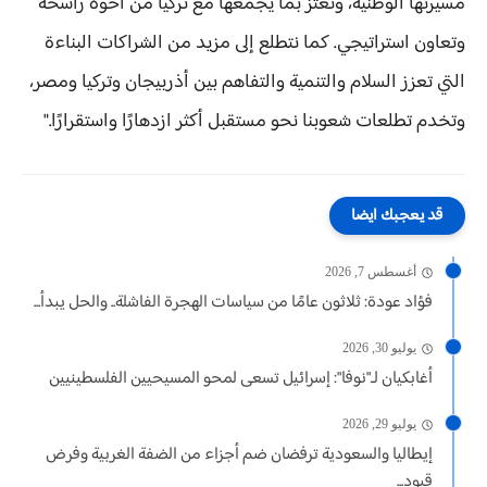
مسيرتها الوطنية، ونعتز بما يجمعها مع تركيا من أخوة راسخة
وتعاون استراتيجي. كما نتطلع إلى مزيد من الشراكات البناءة
التي تعزز السلام والتنمية والتفاهم بين أذربيجان وتركيا ومصر،
وتخدم تطلعات شعوبنا نحو مستقبل أكثر ازدهارًا واستقرارًا."
قد يعجبك ايضا
أغسطس 7, 2026
فؤاد عودة: ثلاثون عامًا من سياسات الهجرة الفاشلة.. والحل يبدأ...
يوليو 30, 2026
أغابكيان لـ"نوفا": إسرائيل تسعى لمحو المسيحيين الفلسطينيين
يوليو 29, 2026
إيطاليا والسعودية ترفضان ضم أجزاء من الضفة الغربية وفرض
قيود...