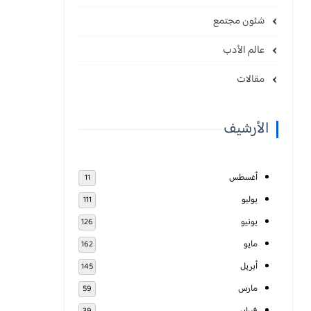
شئون مجتمع
عالم الأدب
مقالات
الأرشيف
أغسطس
11
يوليو
111
يونيو
126
مايو
162
أبريل
145
مارس
59