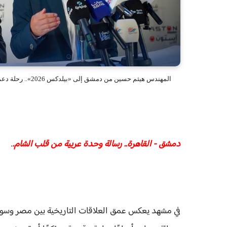
المهندس هيثم حسين من دمشق إلى «بيلدكس 2026».. رحلة دعم إعادة الإعمار وتعزيز الشراكة المصرية السورية بصحبه السفير المصري بالخارج
دمشق - القاهرة.. رسالة وحدة عربية من قلب الشام.
.
في مشهد يعكس عمق العلاقات التاريخية بين مصر وسوري