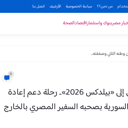
ستخدام
من نحن؟؟
سياسة الخصوصية
الأرشيف
اتصل بنا
خبار مصر
بنوك واستثمار
اقتصاد
الصحة
وطنه الثاني وصفقته...
0
المهندس هيثم حسين من دمشق إلى «بيلدكس 2026».. رحلة دعم إعادة
 السورية بصحبه السفير المصري بالخارج