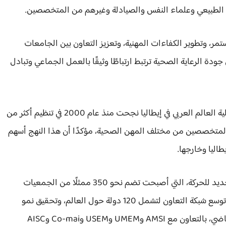
ج الطبيعي وعلماء النفس والصيادلة وغيرهم من المتخصصين.
ستمر، وتطوير الكفاءات المهنية، وتعزيز التعاون بين الجامعات
ودة الرعاية الصحية ترتبط ارتباطًا وثيقًا بالعمل الجماعي وتبادل
وكشف عودة أن AMSI وشبكة «المتحدين للوحدة» وجالية العالم العربي في إيطاليا نجحت منذ عام 2000 في تنظيم أكثر من
آلاف المتخصصين من مختلف المهن الصحية، مؤكدًا أن هذا النهج أسهم
طاليا وخارجها.
ويشهد المؤتمر أيضًا تقديم الهيكل التنظيمي الدولي الجديد للحركة، التي أصبحت تضم نحو 350 ممثلًا من الجمعيات
والمؤسسات والهيئات المهنية والثقافية والإعلامية، مع توسع شبكة التعاون لتشمل 120 دولة حول العالم، وتحقيق نمو
بلغت نسبته 39% في العضوية والأنشطة خلال العام الماضي، بالتعاون مع AMSI وUMEM وUSEM وCo-mai وAISC