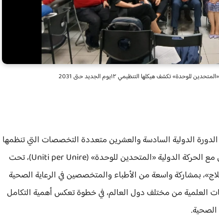
للوحدة» تكشف هيكلها التنظيمي ١٢يوم الجديد حتى 2031
اصمة الإيطالية روما، غدًا السبت 27 يونيو، الدورة الدولية السادسة والعشرين متعددة التخصصات التي تنظمها
نقابة الأطباء من أصل أجنبي في إيطاليا (AMSI) بالتعاون مع الحركة الدولية «المتحدين للوحدة» (Uniti per Unire)، تحت
ج»، بمشاركة واسعة من الأطباء والمتخصصين في الرعاية الصحية
ت العلمية من مختلف دول العالم، في خطوة تعكس أهمية التكامل
 الصحية.