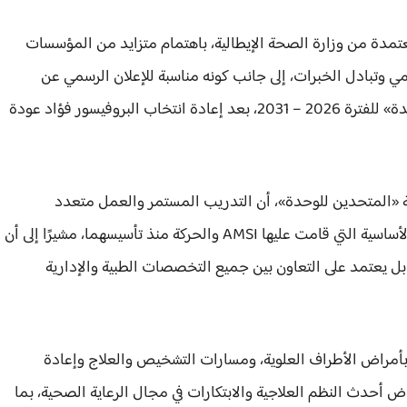
تمدة من وزارة الصحة الإيطالية، باهتمام متزايد من المؤسسات
ي وتبادل الخبرات، إلى جانب كونه مناسبة للإعلان الرسمي عن
الهيكل التنظيمي الدولي الجديد لحركة «المتحدين للوحدة» للفترة 2026 – 2031، بعد إعادة انتخاب البروفيسور فؤاد عودة
ة «المتحدين للوحدة»، أن التدريب المستمر والعمل متعدد
التخصصات والحوار بين مختلف المهن يمثلون الركائز الأساسية التي قامت عليها AMSI والحركة منذ تأسيسهما، مشيرًا إلى أن
ل يعتمد على التعاون بين جميع التخصصات الطبية والإدارية
أمراض الأطراف العلوية، ومسارات التشخيص والعلاج وإعادة
راض أحدث النظم العلاجية والابتكارات في مجال الرعاية الصحية، بما