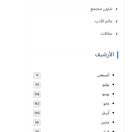
شئون مجتمع
عالم الأدب
مقالات
الأرشيف
أغسطس
11
يوليو
111
يونيو
126
مايو
162
أبريل
145
مارس
59