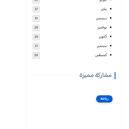
فبراير
39
يناير
37
ديسمبر
51
نوفمبر
29
أكتوبر
25
سبتمبر
21
أغسطس
20
مشاركة مميزة
رياضة