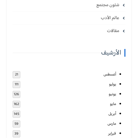
شئون مجتمع
عالم الأدب
مقالات
الأرشيف
أغسطس
21
يوليو
111
يونيو
126
مايو
162
أبريل
145
مارس
59
فبراير
39