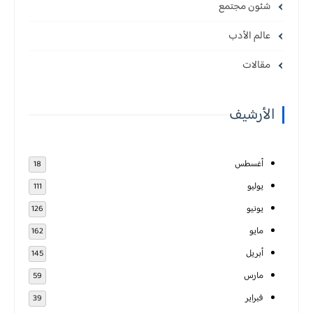
شئون مجتمع
عالم الأدب
مقالات
الأرشيف
أغسطس
18
يوليو
111
يونيو
126
مايو
162
أبريل
145
مارس
59
فبراير
39