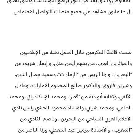
المفاوض والذي يعد من أشهر برامج البودكاست والذي تعدي
ال ١٠٠ مليون مشاهد علي جميع منصات التواصل الاجتماعي
ضمت قائمة المكرمين خلال الحفل نخبة من الإعلاميين
والمؤثرين العرب، من بينهم أيمن عدلي، و إيمان شريف من
"البحرين"، و رنا الريس من "الإمارات"، وسعيد جمال الدين،
وشيرين فاروق، والدكتور صالح المخدوم الامارات ، وعادل
الألفي، وكفاية أبو دية من "قطر"، ومحمد الإسكندراني، ومحمد
الشامي، ومحمد شرابي، والاستاذ محمود الجشي رئيس نادي
الاعلام العربي السياحي من البحرين ، وناصح الكادي من
"المغرب"، والأستاذة نيرمين عبد المعطي، ورنا الناصر من