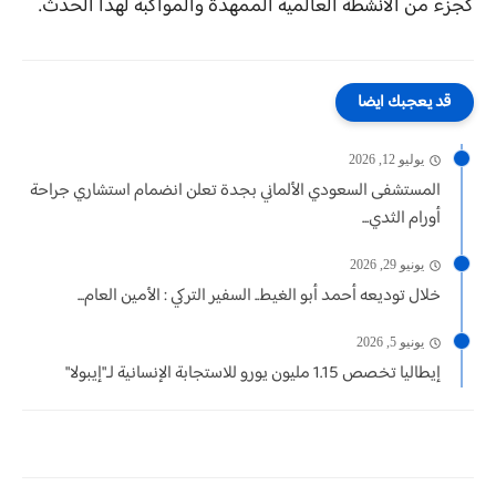
كجزء من الأنشطة العالمية الممهدة والمواكبة لهذا الحدث.
قد يعجبك ايضا
يوليو 12, 2026
المستشفى السعودي الألماني بجدة تعلن انضمام استشاري جراحة
أورام الثدي...
يونيو 29, 2026
خلال توديعه أحمد أبو الغيط.. السفير التركي : الأمين العام...
يونيو 5, 2026
إيطاليا تخصص 1.15 مليون يورو للاستجابة الإنسانية لـ"إيبولا"