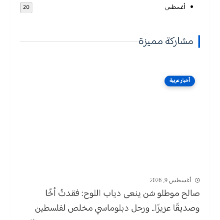
أغسطس
20
مشاركة مميزة
أخبار عربية
أغسطس 9, 2026
صالح موطلو شن ينعى دياب اللوح: فقدتُ أخًا
وصديقًا عزيزًا.. ورحل دبلوماسي مخلص لفلسطين