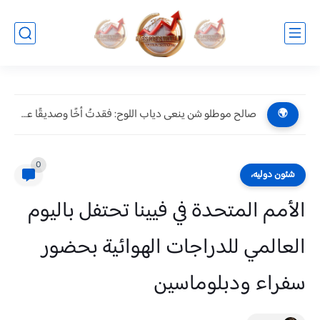
صالح موطلو شن ينعى دياب اللوح: فقدتُ أخًا وصديقًا عزيزًا.....
🌍
0
شئون دوليه،
الأمم المتحدة في فيينا تحتفل باليوم
العالمي للدراجات الهوائية بحضور
سفراء ودبلوماسين