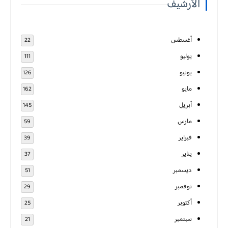
الأرشيف
أغسطس
22
يوليو
111
يونيو
126
مايو
162
أبريل
145
مارس
59
فبراير
39
يناير
37
ديسمبر
51
نوفمبر
29
أكتوبر
25
سبتمبر
21