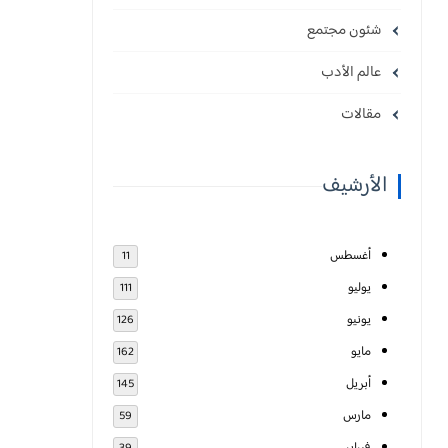
شئون مجتمع
عالم الأدب
مقالات
الأرشيف
أغسطس
11
يوليو
111
يونيو
126
مايو
162
أبريل
145
مارس
59