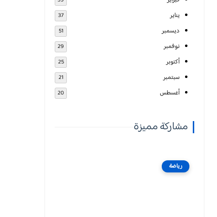
فبراير
39
يناير
37
ديسمبر
51
نوفمبر
29
أكتوبر
25
سبتمبر
21
أغسطس
20
مشاركة مميزة
رياضة