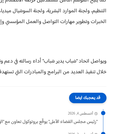
كما يتيح الموسم الثامن للمتقدمين فرصة الانضمام إلى
التنظيم، ولجنة الموارد البشرية، ولجنة السوشيال ميديا
الخبرات وتطوير مهارات التواصل والعمل المؤسسي وإدارة
ويواصل اتحاد "شباب يدير شباب" أداء رسالته في دعم وت
خلال تنفيذ العديد من البرامج والمبادرات التي تستهدف
قد يعجبك ايضا
أغسطس 4, 2026
"رئيس مجلس القضاء الأعلى" يوقّع بروتوكول تعاون مع "الهيئ