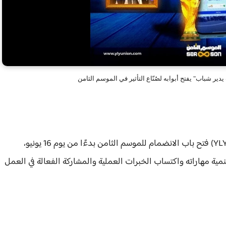
دير شباب" يفتح أبوابه لصُنّاع التأثير في الموسم الثامن
أعلن اتحاد وزارة الشباب والرياضة "شباب يدير شباب" (YLY) فتح باب الانضمام للموسم الثامن بدءًا من يوم 16 يونيو،
ية مهاراته واكتساب الخبرات العملية والمشاركة الفعالة في العمل