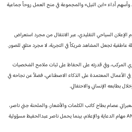
 وأسهم أداء «ابن النيل» والمجموعة في منح العمل روحاً جماعية
 الإعلان السياحي التقليدي، عبر الانتقال من مجرد استعراض
 عاطفية تجعل المشاهد شريكاً في التجربة، لا مجرد متلقٍ للصور.
ري المركب، وفي قدرته على الحفاظ على ثبات ملامح الشخصيات
 في الأعمال المعتمدة على الذكاء الاصطناعي، فضلاً عن نجاحه في
ال بطابعه الإنساني والاحتفالي.
براتي عصام بطاح كاتب الكلمات والأشعار، والملحنة جني ناصر،
فيما يتولى الغناء ابن النيل والمجموعة، وتتولى وكالة ANG مهام الدعاية والإعلام، بينما يحمل ناصر عبدالحفيظ مسؤولية