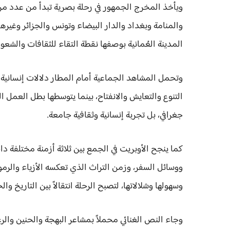
ويأخذ المخرج الجمهور في رحلة بصرية تبدأ من عدد من 
والمنامة وبغداد والدار البيضاء وتونس والجزائر وغيره
المدينة العُمانية بوصفها نقطة التقاء للثقافات والشعوب
وتحمل المشاهد الجماعية أمام المطار دلالات إنسانية 
التنوع والتعايش والانفتاح، بينما يتوسطها بطل العمل
جغرافي، بل تجربة إنسانية وثقافية جامعة.
كما ينجح الأوبريت في الجمع بين ثلاثة أزمنة مختلفة د
ووسائل السفر، وزمن التراث الذي تعكسه الأزياء والرم
وسهولها وشلالاتها، لتصبح الرحلة انتقالاً بين التاريخ و
وجاء النص الغنائي محملاً بمشاعر البهجة والحنين والر