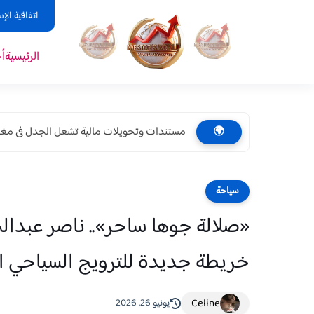
اتفاقية الإ
الرئيسية
أ
مستندات وتحويلات مالية تشعل الجدل فى مغاغة.
🌍
سياحة
«صلالة جوها ساحر».. ناصر عبدا
خريطة جديدة للترويج السياحي ال
Celine
يونيو 26, 2026