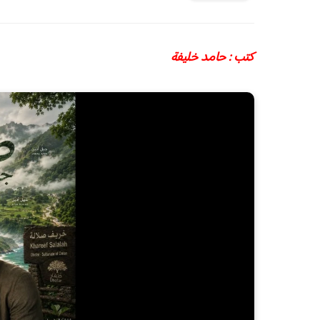
كتب : حامد خليفة