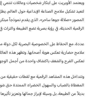
ويعتمد الأوبريت على ابتكار شخصيات وعائلات تنتمي إل
لتعيد تشكيل ملامح الصناعة الإبداعية حول العالم، يطل
المصور «صلالة جوها ساحر»، الذي يقدم نموذجاً مبتكراً
الرقمية الحديثة، في رؤية بصرية تضع الطبيعة والتراث ف
عددة، مع الحفاظ على الخصوصية البصرية لكل دولة من خ
ملامح حضارية تعكس هوية أصحابها. وتظهر هذه العائلا
تعكس الفرح والشغف باكتشاف واحدة من أجمل الوجهات 
وتتداخل هذه المشاهد الرقمية مع لقطات حقيقية من مح
المغطاة بالضباب والسهول الخضراء الممتدة حتى شواطئ 
بديلاً عن الطبيعة، بل وسيلة لإبراز جمالها وتعزيز تأثيره