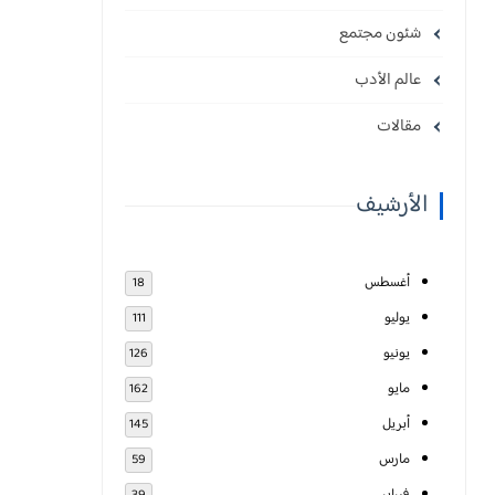
شئون مجتمع
عالم الأدب
مقالات
الأرشيف
أغسطس
18
يوليو
111
يونيو
126
مايو
162
أبريل
145
مارس
59