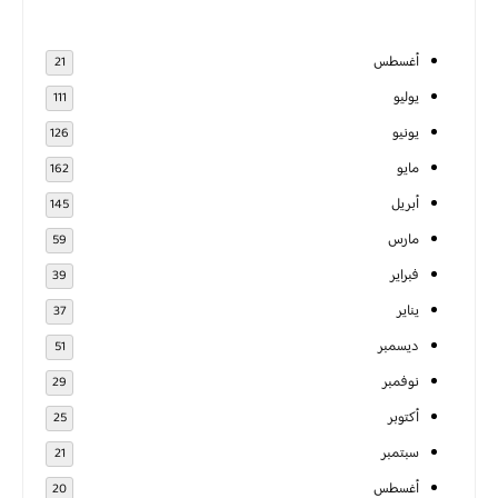
أغسطس
21
يوليو
111
يونيو
126
مايو
162
أبريل
145
مارس
59
فبراير
39
يناير
37
ديسمبر
51
نوفمبر
29
أكتوبر
25
سبتمبر
21
أغسطس
20