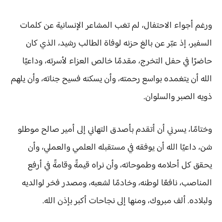
ورغم أجواء الاحتفال، لم تغب المشاعر الإنسانية عن كلمات
السفير، إذ عبّر عن بالغ حزنه لوفاة الطالب رشيد، الذي كان
حاضرًا في حفل التخرج، مقدمًا خالص العزاء لأسرته، وداعيًا
الله أن يتغمده بواسع رحمته، وأن يسكنه فسيح جناته، وأن يلهم
ذويه الصبر والسلوان.
وختامًا، يسرني أن أتقدم بأصدق التهاني إلى أمير صالح موطلو
شن، داعيًا الله أن يوفقه في مستقبله العلمي والعملي، وأن
يحقق كل أحلامه وطموحاته، وأن نراه قيمةً وقامةً في أرفع
المناصب، نافعًا لوطنه، وخادمًا لشعبه، ومصدر فخر لوالديه
ولبلاده. ألف مبروك، ومنها إلى نجاحات أكبر بإذن الله.