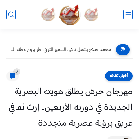
محمد صلاح يشعل تركيا.. السفير التركي: طرابزون وطنه الثاني وصفقته...
🌍
0
أخبار، ثقافه
مهرجان جرش يطلق هويته البصرية
الجديدة في دورته الأربعين.. إرث ثقافي
عريق برؤية عصرية متجددة