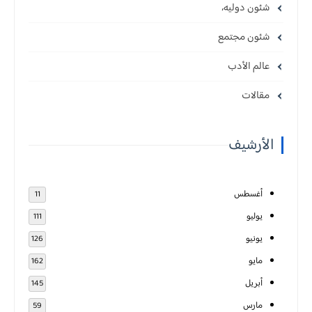
شئون دوليه،
شئون مجتمع
عالم الأدب
مقالات
الأرشيف
أغسطس
11
يوليو
111
يونيو
126
مايو
162
أبريل
145
مارس
59