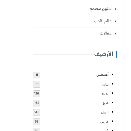
شئون مجتمع
عالم الأدب
مقالات
الأرشيف
أغسطس
11
يوليو
111
يونيو
126
مايو
162
أبريل
145
مارس
59