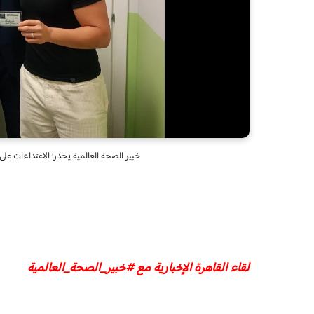
خبير الصحة العالمية يحذر: الاعتداءات عل
لقاء القاهرة الإخبارية مع #خبير_الصحة_العالمية