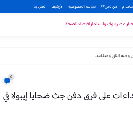
ستخدام
من نحن؟؟
سياسة الخصوصية
الأرشيف
اتصل بنا
خبار مصر
بنوك واستثمار
اقتصاد
الصحة
وطنه الثاني وصفقته...
0
داءات على فرق دفن جث ضحايا إيبولا في