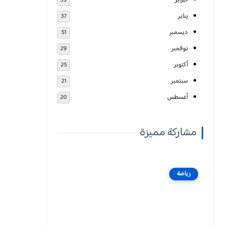
فبراير
39
يناير
37
ديسمبر
51
نوفمبر
29
أكتوبر
25
سبتمبر
21
أغسطس
20
مشاركة مميزة
رياضة