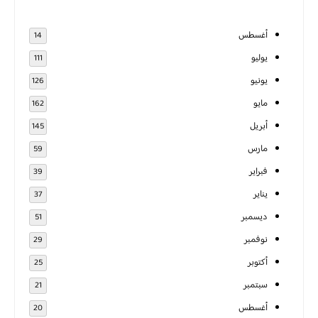
أغسطس
14
يوليو
111
يونيو
126
مايو
162
أبريل
145
مارس
59
فبراير
39
يناير
37
ديسمبر
51
نوفمبر
29
أكتوبر
25
سبتمبر
21
أغسطس
20