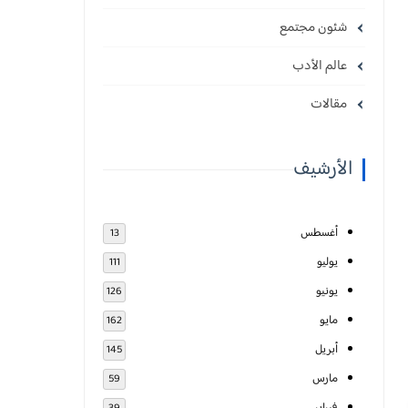
شئون مجتمع
عالم الأدب
مقالات
الأرشيف
أغسطس
13
يوليو
111
يونيو
126
مايو
162
أبريل
145
مارس
59