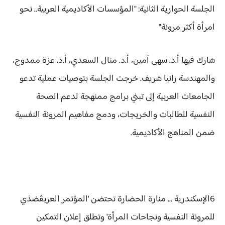
الجلسة الحوارية الثانية: "المؤسسات الأكاديمية العربية.. نحو
امرأة أكثر مرونة"
شارك فيها أ.د. سهى آمين، أ.د. منال السعدي، أ.د. عزة ممدوح،
والمهندسة رانيا شريف. خرجت الجلسة بتوصيات عملية تدعو
الجامعات العربية إلى تبني برامج ممنهجة لدعم الصحة
النفسية للطالبات والخريجات، ودمج مفاهيم المرونة النفسية
ضمن المناهج الأكاديمية.
6الإسكندرية ... منارة الحضارة تحتضن 'المؤتمر العربڤضذي
للمرونة النفسية ونجاحات المرأة' وتطلق إعلان التمكين