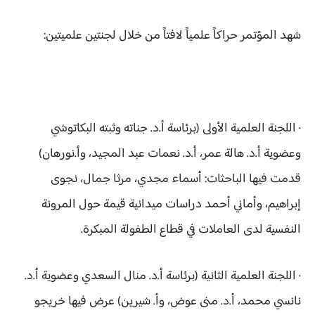
شهد المؤتمر حراكاً علمياً لافتاً من خلال لجنتين علميتين:
· اللجنة العلمية الأولى (برئاسة أ.د. جناته وثبته البكاتوشي
وعضوية أ.د. هالة عمر، أ.د. نعمات عبد المجيد، وأ.نورهان)
قدمت فيها الباحثات: أسماء مجدي، مرثا جمال، نجوى
إبراهيم، وأماني أحمد دراسات ميدانية قيمة حول المرونة
النفسية لدى العاملات في قطاع الطفولة المبكرة.
· اللجنة العلمية الثانية (برئاسة أ.د. منال السعدي وعضوية أ.د.
نانسي محمد، أ.د. منى عوض، وأ. شيرين) عرض فيها خريجو