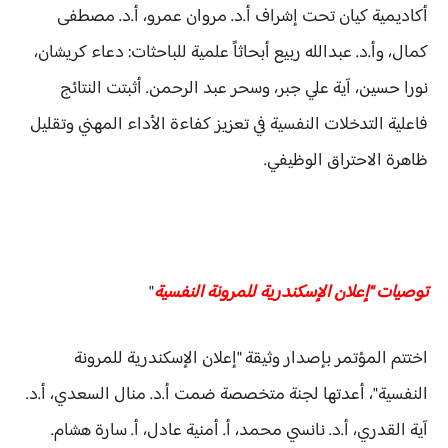
أكاديمية كيان تحت إشراف أ.د. مروان عمرو، أ.د. مصطفى
كمال، وأ.د. عبدالله ربيع أبحاثاً علمية للباحثات: دعاء كريشان،
نورا حسين، آية علي جبر، وسحر عبد الرحمن. أثبتت النتائج
فاعلية التدخلات النفسية في تعزيز كفاءة الأداء المهني وتقليل
ظاهرة الاحتراق الوظيفي.
توصيات "إعلان الإسكندرية للمرونة النفسية
"
اختتم المؤتمر بإصدار وثيقة "إعلان الإسكندرية للمرونة
النفسية"، أعدتها لجنة متخصصة ضمت أ.د. منال السعدي، أ.د.
آية القدري، أ.د. نانسي محمد، أ. أمنية عادل، أ. سارة هشام.