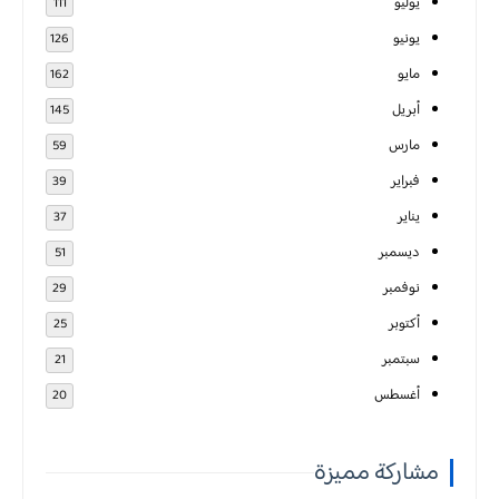
يوليو
111
يونيو
126
مايو
162
أبريل
145
مارس
59
فبراير
39
يناير
37
ديسمبر
51
نوفمبر
29
أكتوبر
25
سبتمبر
21
أغسطس
20
مشاركة مميزة