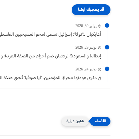
قد يعجبك ايضا
يوليو 30, 2026
أغابكيان لـ"نوفا": إسرائيل تسعى لمحو المسيحيين الفلسطي
يوليو 29, 2026
إيطاليا والسعودية ترفضان ضم أجزاء من الضفة الغربية وف
يوليو 24, 2026
في ذكرى عودتها محرابًا للمؤمنين.. "آيا صوفيا" تُحيي صلاة ال
شئون دولية