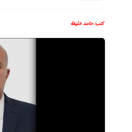
كتب: حامد خليفة