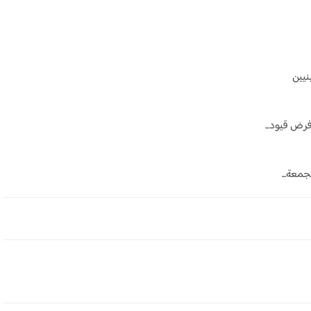
نيين
رض قيود...
جمعة...