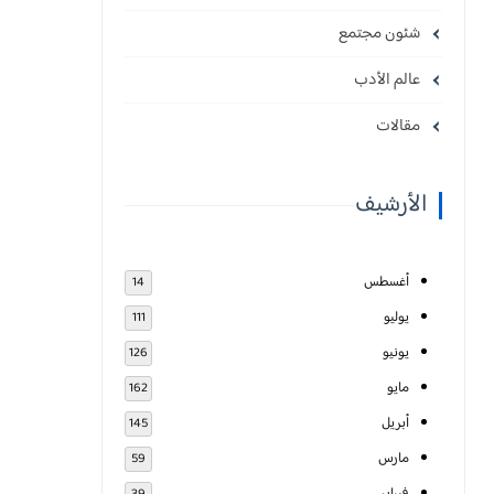
شئون مجتمع
عالم الأدب
مقالات
الأرشيف
أغسطس
14
يوليو
111
يونيو
126
مايو
162
أبريل
145
مارس
59