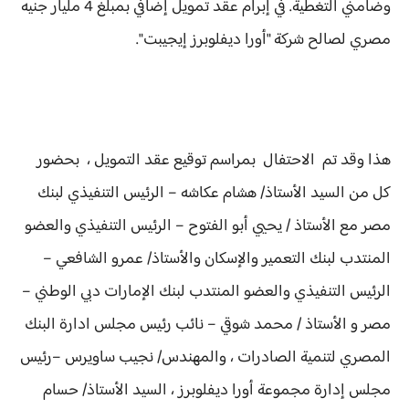
وضامني التغطية. في إبرام عقد تمويل إضافي بمبلغ 4 مليار جنيه
مصري لصالح شركة "أورا ديفلوبرز إيجيبت".
هذا وقد تم الاحتفال بمراسم توقيع عقد التمويل ، بحضور
كل من السيد الأستاذ/ هشام عكاشه – الرئيس التنفيذي لبنك
مصر مع الأستاذ / يحيي أبو الفتوح – الرئيس التنفيذي والعضو
المنتدب لبنك التعمير والإسكان والأستاذ/ عمرو الشافعي –
الرئيس التنفيذي والعضو المنتدب لبنك الإمارات دبي الوطني –
مصر و الأستاذ / محمد شوقي – نائب رئيس مجلس ادارة البنك
المصري لتنمية الصادرات ، والمهندس/ نجيب ساويرس –رئيس
مجلس إدارة مجموعة أورا ديفلوبرز ، السيد الأستاذ/ حسام