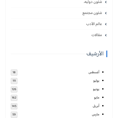
شئون دوليه،
شئون مجتمع
عالم الأدب
مقالات
الأرشيف
أغسطس
18
يوليو
111
يونيو
126
مايو
162
أبريل
145
مارس
59