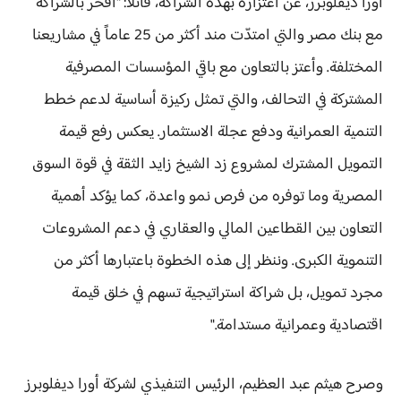
أورا ديفلوبرز، عن اعتزازه بهذه الشراكة، قائلاً: "أفخر بالشراكة
مع بنك مصر والتي امتدّت مند أكثر من 25 عاماً في مشاريعنا
المختلفة. وأعتز بالتعاون مع باقي المؤسسات المصرفية
المشتركة في التحالف، والتي تمثل ركيزة أساسية لدعم خطط
التنمية العمرانية ودفع عجلة الاستثمار. يعكس رفع قيمة
التمويل المشترك لمشروع زد الشيخ زايد الثقة في قوة السوق
المصرية وما توفره من فرص نمو واعدة، كما يؤكد أهمية
التعاون بين القطاعين المالي والعقاري في دعم المشروعات
التنموية الكبرى. وننظر إلى هذه الخطوة باعتبارها أكثر من
مجرد تمويل، بل شراكة استراتيجية تسهم في خلق قيمة
اقتصادية وعمرانية مستدامة."
وصرح هيثم عبد العظيم، الرئيس التنفيذي لشركة أورا ديفلوبرز