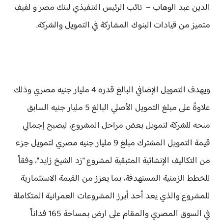
الدين عبد الوهاب – نائب الرئيس التنفيذي لبنك مصر و لفيف
متميز من قيادات البنوك المشاركة في التمويل والشركة.
ويهدف التمويل الإضافي البالغ قدره 4 مليار جنيه مصري وذلك
علاوةً على مبلغ التمويل الأصلي البالغ 5 مليار جنيه السابق
منحه للشركة لتمويل بعض مراحل المشروع، ليصبح إجمالي
قيمة التمويل المشترك مبلغ 9 مليار جنيه مصري لتمويل جزء
من التكاليف الإنشائية المتبقية لمشروع "زد الشيخ زايد"، وفقاً
للخطط الزمنية المستهدفة، بما يعزز من القيمة الاستثمارية
للمشروع والذي يعد أحد أبرز المشروعات العمرانية المتكاملة
في السوق المصري والمقام على ارض بمساحة 165 فداناً