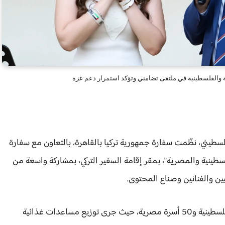
ية والفلسطينية في ملتقى تضامني وتؤكد استمرار دعم غزة
يني، نظّمت سفارة جمهورية تركيا بالقاهرة، بالتعاون مع سفارة
لسطينية والمصرية"، بمقر إقامة السفير التركي، بمشاركة واسعة من
ين والفنانين وصناع المحتوى.
وشهدت الفعالية استضافة 270 أسرة، بينها 220 أسرة فلسطينية و50 أسرة مصرية، حيث جرى توزيع مساعدات غذائية