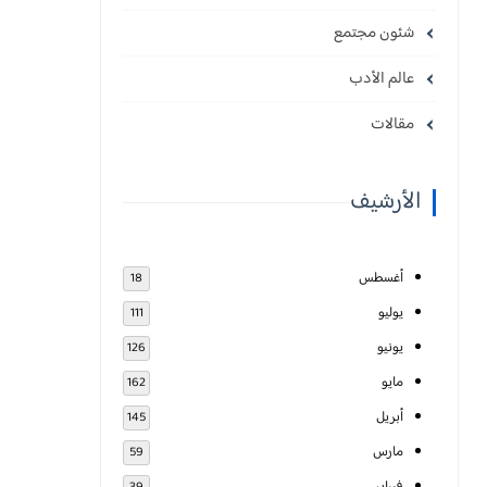
شئون مجتمع
عالم الأدب
مقالات
الأرشيف
أغسطس
18
يوليو
111
يونيو
126
مايو
162
أبريل
145
مارس
59