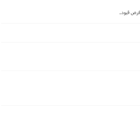
رض قيود...