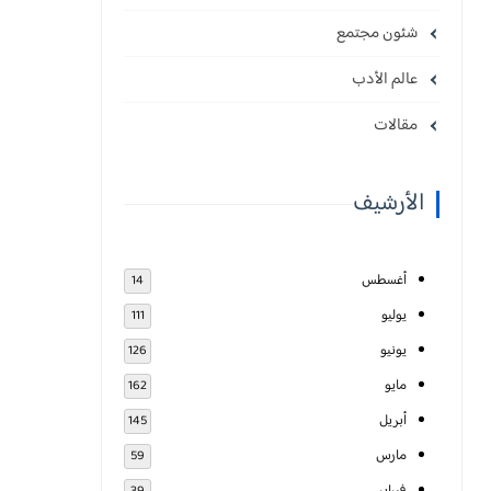
شئون مجتمع
عالم الأدب
مقالات
الأرشيف
أغسطس
14
يوليو
111
يونيو
126
مايو
162
أبريل
145
مارس
59