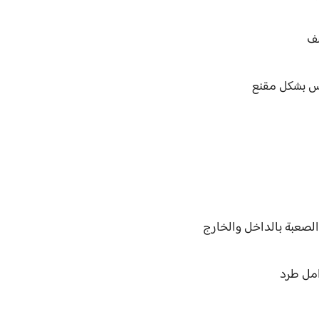
سف
اس بشكل مقنع
لصعبة بالداخل والخارج
امل طرد